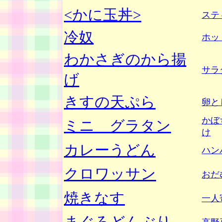
<かに玉丼>
ステ
冷奴
ホッ
わかさぎのから揚
サラ
げ
きすの天ぷら
卵と
かぼ
ミニ グラタン
け
カレーうどん
ハン
クロワッサン
おだ
焼きなす
一人
まぐろどんぶり