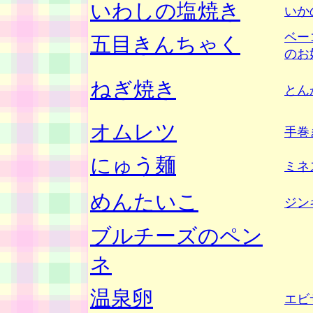
いわしの塩焼き
いか
ベー
五目きんちゃく
のお
ねぎ焼き
とん
オムレツ
手巻
にゅう麺
ミネ
めんたいこ
ジン
ブルチーズのペン
ネ
温泉卵
エビ