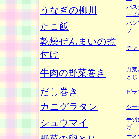
パス
うなぎの柳川
ーズ
パン
たこ飯
プ
乾燥ぜんまいの煮
チャ
付け
野菜
牛肉の野菜巻き
とじ
だし巻き
ピラ
カニグラタン
シー
手羽
シュウマイ
げ
チヌ
野菜の卵とじ