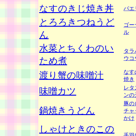
なすのきじ焼き丼
パエ
とろろきつねうど
ゴー
ル
ん
水菜とちくわのい
タラ
ウコ
ため煮
なす
渡り蟹の味噌汁
焼き
レタ
味噌カツ
ンの
豚の
鍋焼きうどん
チャ
かけ
しゃけときのこの
手羽