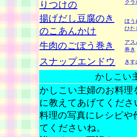
クラ
りつけの
揚げだし豆腐のき
ほう
ひた
のこあんかけ
アス
牛肉のごぼう巻き
巻き
スナップエンドウ
きす
かしこい
かしこい主婦のお料理
に教えてあげてくださ
料理の写真にレシピや
てくださいね。