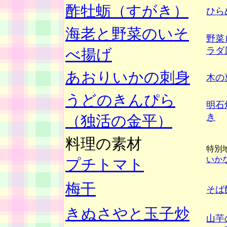
酢牡蛎（すがき）
ひら
海老と野菜のいそ
野菜
ラダ
べ揚げ
あおりいかの刺身
木の
うどのきんぴら
明石
き
（独活の金平）
料理の素材
特別
いか
プチトマト
梅干
そば
きぬさやと玉子炒
山芋