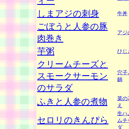
ィー
しまアジの刺身
牛丼
ごぼうと人参の豚
アジ
肉巻き
芋粥
ひじ
クリームチーズと
穴子
スモークサーモン
鍋
のサラダ
菜の
ふきと人参の煮物
え
生ハ
セロリのきんぴら
ムチ
ダ