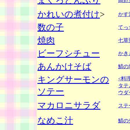
高野
かれいの煮付け
>
かす
数の子
てっ
焼肉
七草
ビーフシチュー
かき
あんかけそば
鯖の
キングサーモンの
<料
タテ
ソテー
ウダ
マカロニサラダ
ステ
なめこ汁
鯖の