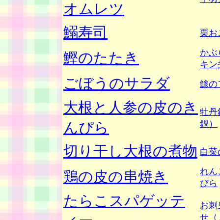
オムレツ
鰯寿司
栗お
かぶ
鰹のたたき
キン
ごぼうのサラダ
鯵の
大根と人参の皮のき
牡丹
鍋）
んぴら
切り干し大根の煮物
白菜
れん
鶏の皮の串焼き
ぴら
たらこスパゲッテ
お刺
せ（