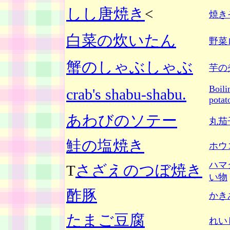
しし唐焼き
<
焼き
白菜の炊いたん
野菜
蟹のしゃぶしゃぶ
芋の
Boili
crab's shabu-shabu.
potat
あわびのソテー
丸茄
鮭の塩焼き
ホウ
ハマ
さざえのつぼ焼き
T
い物
酢豚
かき
たまご豆腐
れい