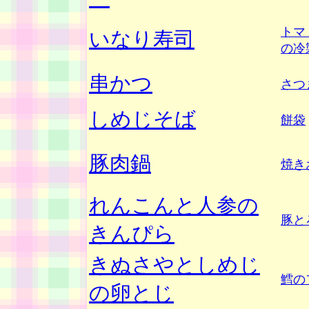
トマ
いなり寿司
の冷
串かつ
さつ
しめじそば
餅袋
豚肉鍋
焼き
れんこんと人参の
豚と
きんぴら
きぬさやとしめじ
鱈の
の卵とじ