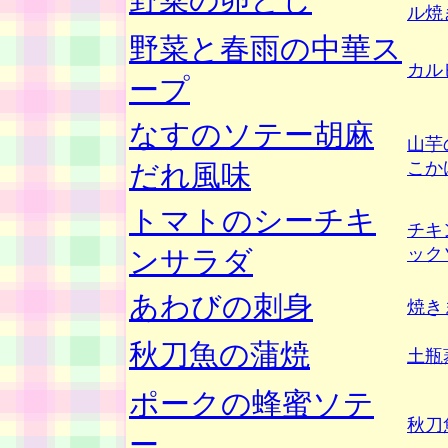
ル焼
野菜と春雨の中華ス
カル
ープ
なすのソテー胡麻
山芋
こか
だれ風味
トマトのシーチキ
チキ
ック
ンサラダ
あわびの刺身
焼き
秋刀魚の蒲焼
土瓶
ポークの蜂蜜ソテ
秋刀
ー